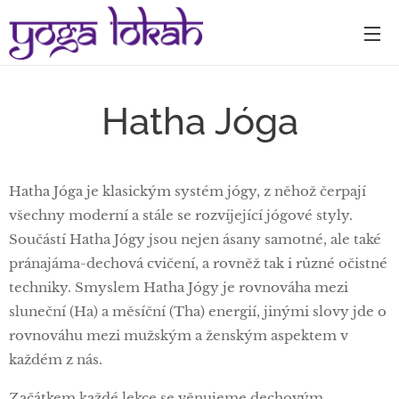
Hatha Jóga
Hatha Jóga je klasickým systém jógy, z něhož čerpají
všechny moderní a stále se rozvíjející jógové styly.
Součástí Hatha Jógy jsou nejen ásany samotné, ale také
pránajáma-dechová cvičení, a rovněž tak i různé očistné
techniky. Smyslem Hatha Jógy je rovnováha mezi
sluneční (Ha) a měsíční (Tha) energií, jinými slovy jde o
rovnováhu mezi mužským a ženským aspektem v
každém z nás.
Začátkem každé lekce se věnujeme dechovým