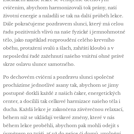
cvičením, abychom harmonizovali tok prány, naší
životní energie a naladili se tak na další průběh lekce.
Dále pokračujeme pozdravem slunci, který má celou
řadu pozitivních vlivů na naše fyzické i jemnohmotné
tělo, jako například rozproudění celého krevního
oběhu, protažení svalů a šlach, zahřátí kloubů a v
neposlední řadě zažehnutí našeho vnitřní ohně právě
skrze oslavu slunce samotného.
Po dechovém cvičení a pozdravu slunci společně
procházíme jednotlivé asany tak, abychom se jimy
postupně dotkli každé z našich čaker, energetických
center, a docílili tak celkové harmizace našeho těla i
ducha. Každá lekce je zakončena závěrečnou relaxací,
během níž se ukládají veškeré změny, které v nás
během lekce proběhli, abychom pak mohli odejít s
úsměvem na tváři, ať už do práce či domů, uvolnění,