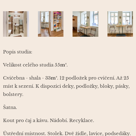
Popis studia:
Velikost celého studia 55
m²
.
Cvičebna - shala - 33
m²
. 12 podložek pro cvičení. Až 25
míst k sezení. K dispozici deky, podložky, bloky, pásky,
bolstery.
Šatna.
Kout pro čaj a kávu. Nádobí. Recyklace.
Ůstřední místnost. Stolek. Dvě židle, lavice, podsedáky.