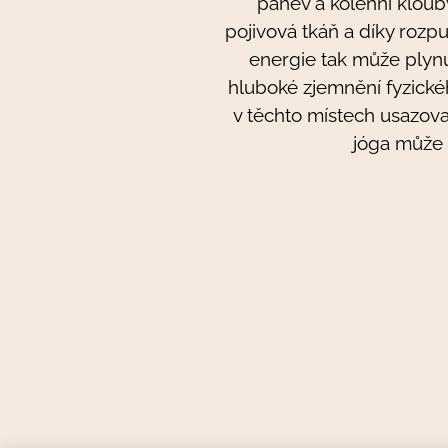
pánev a kolenní kloub
pojivová tkáň a díky rozp
energie tak může plynul
hluboké zjemnění fyzickéh
v těchto místech usazova
jóga může 