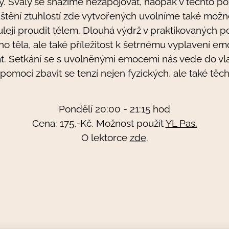
y. Svaly se snažíme nezapojovat, naopak v těchto po
uštění ztuhlostí zde vytvořených uvolníme také mož
eji proudit tělem. Dlouhá výdrž v praktikovaných po
o těla, ale také příležitost k šetrnému vyplavení emo
t. Setkání se s uvolněnými emocemi nás vede do vlast
pomoci zbavit se tenzí nejen fyzických, ale také těc
Pondělí 20:00 - 21:15 hod
Cena: 175,-Kč. Možnost použít
YL Pas.
O lektorce
zde
.