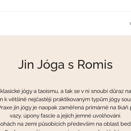
Jin Jóga s Romis
 klasické jógy a taoismu, a tak se v ní snoubí důraz 
em k většině nejčastěji praktikovaným typům jógy so
. Praxe jin jógy je naopak zaměřená primárně na tkáň
vazy, úpony fascie a jejich jemné uvolňování.
lohách na zemi působících především na oblast beder