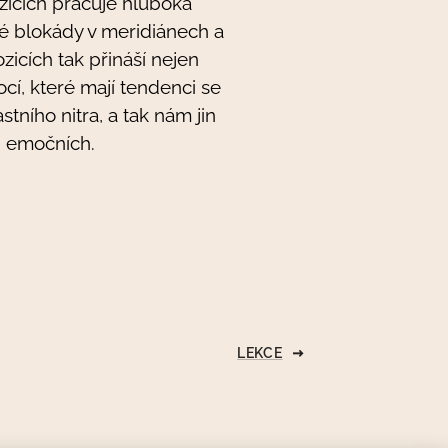
zicích pracuje hluboká
né blokády v meridiánech a
zicích tak přináší nejen
cí, které mají tendenci se
ního nitra, a tak nám jin
h emočních.
LEKCE