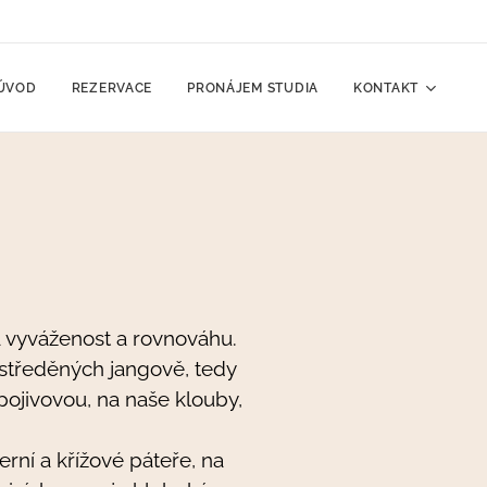
ÚVOD
REZERVACE
PRONÁJEM STUDIA
KONTAKT
na vyváženost a rovnováhu.
ustředěných jangově, tedy
 pojivovou, na naše klouby,
ní a křížové páteře, na