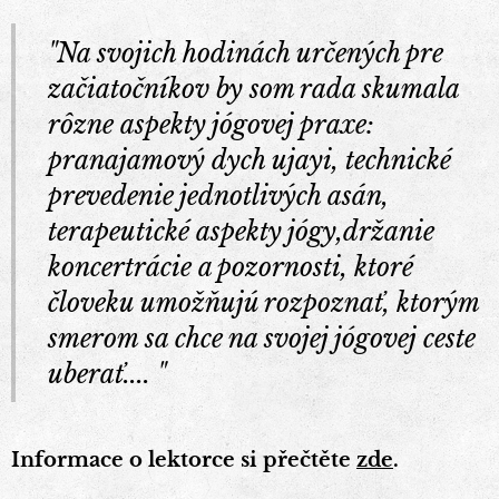
"Na svojich hodinách určených pre
začiatočníkov by som rada skumala
rôzne aspekty jógovej praxe:
pranajamový dych ujayi, technické
prevedenie jednotlivých asán,
terapeutické aspekty jógy,držanie
koncertrácie a pozornosti, ktoré
človeku umožňujú rozpoznať, ktorým
smerom sa chce na svojej jógovej ceste
uberať.... "
Informace o lektorce si přečtěte
zde
.