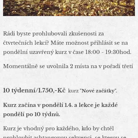
Rádi byste prohlubovali zkušenosti za
čtvrtečních lekcí? Máte možnost přihlásit se na
pondělní uzavřený kurz v čase 18:00 - 19:30hod.
Momentálně se uvolnila 2 místa na v pořadí třetí
10 týdenní/1.750,-Kč
kurz
"Nové začátky".
Kurz začína v pondělí 1.4. a lekce je každé
pondělí po 10 týdnů.
Kurz je vhodný pro každého, kdo by chtěl
prohloubit ashtangovou sekvenci, se kterou se