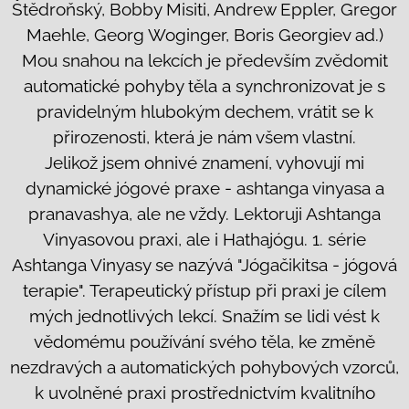
Štědroňský, Bobby Misiti, Andrew Eppler, Gregor
Maehle, Georg Woginger, Boris Georgiev ad.)
Mou snahou na lekcích je především zvědomit
automatické pohyby těla a synchronizovat je s
pravidelným hlubokým dechem, vrátit se k
přirozenosti, která je nám všem vlastní.
Jelikož jsem ohnivé znamení, vyhovují mi
dynamické jógové praxe - ashtanga vinyasa a
pranavashya, ale ne vždy. Lektoruji Ashtanga
Vinyasovou praxi, ale i Hathajógu. 1. série
Ashtanga Vinyasy se nazývá "Jógačikitsa - jógová
terapie". Terapeutický přístup při praxi je cílem
mých jednotlivých lekcí. Snažím se lidi vést k
vědomému používání svého těla, ke změně
nezdravých a automatických pohybových vzorců,
k uvolněné praxi prostřednictvím kvalitního