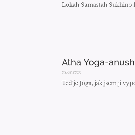
Lokah Samastah Sukhino 
Atha Yoga-anusha
03.02.2019
Teď je Jóga, jak jsem ji vy