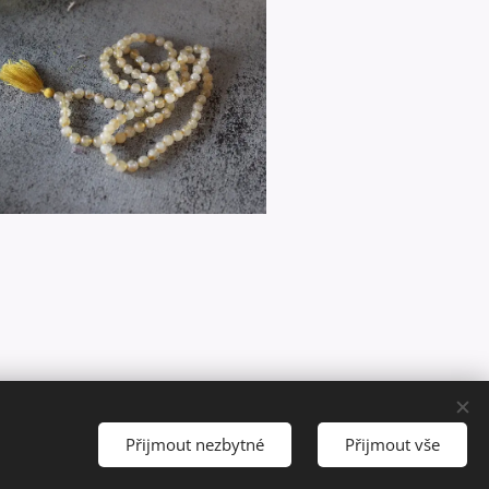
Přijmout nezbytné
Přijmout vše