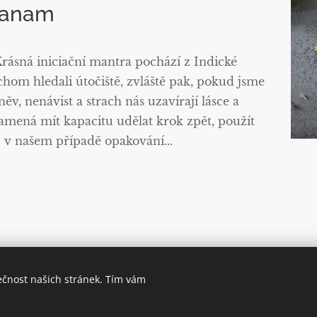
aranam
rásná iniciační mantra pochází z Indické
chom hledali útočiště, zvláště pak, pokud jsme
v, nenávist a strach nás uzavírají lásce a
namená mít kapacitu udělat krok zpět, použít
- v našem případě opakování...
ečnost našich stránek. Tím vám
© 2026 Yoga Lokah
- Fuelled by love and compassion.
Vytvořeno službou
Webnode
Cookies