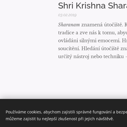
Shri Krishna Sh
03.02.2019
Sharanam
znamená útočiště. K
tradice a zve nás k tomu, aby
ovládáni silnými emocemi. Hně
soucítění. Hledání útočiště z
určitý nástroj nebo techniku 
Používáme cookies, abychom zajistili správné fungování a bezp
můžeme zajistit tu nejlepší zkušenost při jejich návštěvě.