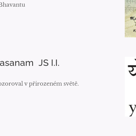
Bhavantu
sanam JS I.I.
pozoroval v přirozeném světě.