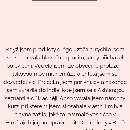
Když jsem před lety s jógou začala, rychle jsem
se zamilovala hlavně do pocitu, který přicházel
po cvičení. Věděla jsem, že obyčejné protažení
takovou moc mít nemůže a chtěla jsem se
dozvědět víc. Přečetla jsem pár knížek a nakonec
jsem vyrazila do Indie, kde jsem se s Ashtangou
seznámila důkladněji. Absolvovala jsem náročný
kurz, při kterém jsem si osahala vlastní limity a
hlavně zažila, jaké to je v malé vesničce v
Himálajích jógou opravdu žít. Od té doby v Brně