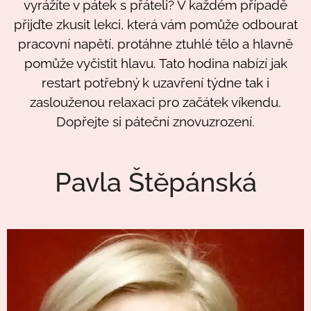
vyrážíte v pátek s přáteli? V každém případě
přijďte zkusit lekci, která vám pomůže odbourat
pracovní napětí, protáhne ztuhlé tělo a hlavně
pomůže vyčistit hlavu. Tato hodina nabízí jak
restart potřebný k uzavření týdne tak i
zaslouženou relaxaci pro začátek víkendu.
Dopřejte si páteční znovuzrození.
Pavla Štěpánská