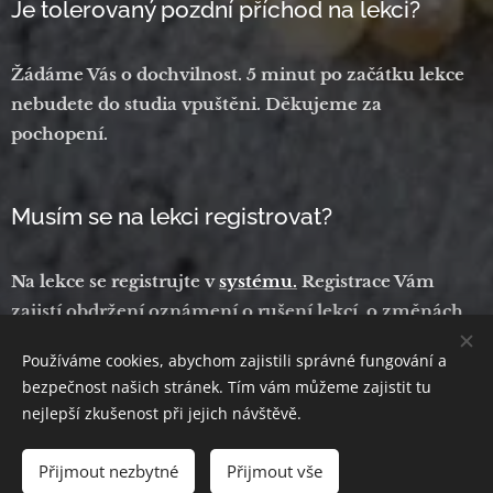
Je tolerovaný pozdní příchod na lekci?
Žádáme Vás o dochvilnost. 5 minut po začátku lekce
nebudete do studia vpuštěni. Děkujeme za
pochopení.
Musím se na lekci registrovat?
Na lekce se registrujte v
systému.
Registrace Vám
zajistí obdržení oznámení o rušení lekcí, o změnách
na lekcích a jiné informace.
Používáme cookies, abychom zajistili správné fungování a
bezpečnost našich stránek. Tím vám můžeme zajistit tu
nejlepší zkušenost při jejich návštěvě.
© 2026 Yoga Lokah
- Fuelled by love and compassion.
Přijmout nezbytné
Přijmout vše
Vytvořeno službou
Webnode
Cookies