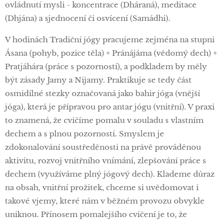
ovládnutí mysli - koncentrace (Dháraná), meditace
(Dhjána) a sjednocení či osvícení (Samádhi).
V hodinách Tradiční jógy pracujeme zejména na stupni
Ásana (pohyb, pozice těla) + Pránájáma (vědomý dech) +
Pratjáhára (práce s pozorností), a podkladem by měly
být zásady Jamy a Nijamy. Praktikuje se tedy část
osmidílné stezky označovaná jako bahir jóga (vnější
jóga), která je přípravou pro antar jógu (vnitřní). V praxi
to znamená, že cvičíme pomalu v souladu s vlastním
dechem a s plnou pozorností. Smyslem je
zdokonalování soustředěnosti na právě prováděnou
aktivitu, rozvoj vnitřního vnímání, zlepšování práce s
dechem (využíváme plný jógový dech). Klademe důraz
na obsah, vnitřní prožitek, chceme si uvědomovat i
takové vjemy, které nám v běžném provozu obvykle
uniknou. Přínosem pomalejšího cvičení je to, že