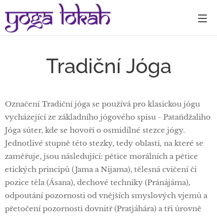
Tradiční Jóga
Označení Tradiční jóga se používá pro klasickou jógu
vycházející ze základního jógového spisu - Pataňdžaliho
Jóga súter, kde se hovoří o osmidílné stezce jógy.
Jednotlivé stupně této stezky, tedy oblasti, na které se
zaměřuje, jsou následující: pětice morálních a pětice
etických principů (Jama a Nijama), tělesná cvičení či
pozice těla (Ásana), dechové techniky (Pránájáma),
odpoutání pozornosti od vnějších smyslových vjemů a
přetočení pozornosti dovnitř (Pratjáhára) a tři úrovně