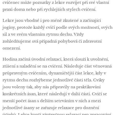
cvičenec může poznatky z lekce rozvíjet při své vlastní
praxi doma nebo při rychlejších stylech cvičení.
Lekce jsou vhodné i pro méně zkušené a začínající
jogíny, protože každý cvičí podle svých možností, svých
sil a ve svém vlastním rytmu dechu. Vždy
zohledňujeme svá případná pohybová či zdravotní
omezení.
Hodina začíná úvodní relaxací, která slouží k uvolnění,
ztišení a naladění se na cvičení. Následuje část věnovaná
průpravným cvičením, dynamičtější část lekce, kdy v
rytmu dechu rozhýbeme jednotlivé části těla. Cviky
jsou voleny tak, aby nás připravily na praktikování
konkrétních ásan, které následují v další části. Cvičí se
menší počet ásan s delším setrváním v nich a mezi
jednotlivé ásany se zařazuje relaxace pro doznění
účinků. Lekce končí závěrečnou relaxací pro zpracování